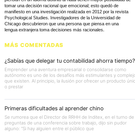
tomar una decisión racional que emocional; esto quedó de
manifiesto en una investigación realizada en 2012 por la revista
Psychological Studies. Investigadores de la Universidad de
Chicago descubrieron que una persona que piensa en una
lengua extranjera toma decisiones más racionales.
MÁS COMENTADAS
¿Sabías que delegar tu contabilidad ahorra tiempo?
Emprender una aventura empresarial o consolidarse como
autónomo es uno de los desafíos más estimulantes y complej
que existen. Al principio, la ilusión por ofrecer un producto úni
o prestar
Primeras dificultades al aprender chino
Se rumorea que el Director de RRHH de Inditex, en el turno de
preguntas de una conferencia sobre trabajo, dijo sin pudor
alguno: “Si hay alguien entre el público que