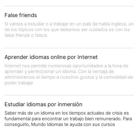
False friends
Si vamos a estudiar o a trabajar en un país de habla inglesa, u
de los tópicos con los que debemos ser cuidados es con los
false friends
o falsos
Aprender idiomas online por Internet
Internet nos permite numerosas oportunidades a la hora de
aprender y perfeccionar un idioma. Con la ventaja de
administrarnos el tiempo a nuestros gustos y la comodidad de
poder trabajar
Estudiar idiomas por inmersión
Saber más de un idioma en los tiempos actuales de crisis es
fundamental para encontrar un trabajo bien remunerado. Para
conseguirlo, Mundo Idiomas te ayuda con sus cursos