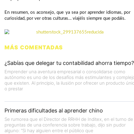
En resumen, os aconsejo, que ya sea por aprender idiomas, por
curiosidad, por ver otras culturas… viajéis siempre que podáis.
MÁS COMENTADAS
¿Sabías que delegar tu contabilidad ahorra tiempo?
Emprender una aventura empresarial o consolidarse como
autónomo es uno de los desafíos más estimulantes y complej
que existen. Al principio, la ilusión por ofrecer un producto úni
o prestar
Primeras dificultades al aprender chino
Se rumorea que el Director de RRHH de Inditex, en el turno de
preguntas de una conferencia sobre trabajo, dijo sin pudor
alguno: “Si hay alguien entre el público que