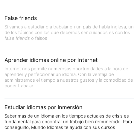
False friends
Si vamos a estudiar o a trabajar en un país de habla inglesa, u
de los tópicos con los que debemos ser cuidados es con los
false friends
o falsos
Aprender idiomas online por Internet
Internet nos permite numerosas oportunidades a la hora de
aprender y perfeccionar un idioma. Con la ventaja de
administrarnos el tiempo a nuestros gustos y la comodidad de
poder trabajar
Estudiar idiomas por inmersión
Saber más de un idioma en los tiempos actuales de crisis es
fundamental para encontrar un trabajo bien remunerado. Para
conseguirlo, Mundo Idiomas te ayuda con sus cursos