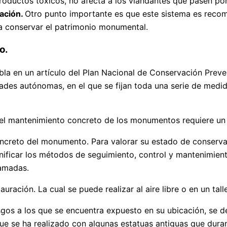
 productos tóxicos, no afecta a los viandantes que pasen po
ación.
Otro punto importante es que este sistema es reco
a conservar el patrimonio monumental.
o.
la en un artículo del Plan Nacional de Conservación Preve
ades autónomas, en el que se fijan toda una serie de medida
o el mantenimiento concreto de los monumentos requiere un 
oncreto del monumento. Para valorar su estado de conserva
anificar los métodos de seguimiento, control y mantenimie
ramadas.
ración. La cual se puede realizar al aire libre o en un tall
gos a los que se encuentra expuesto en su ubicación, se d
ue se ha realizado con algunas estatuas antiguas que duran