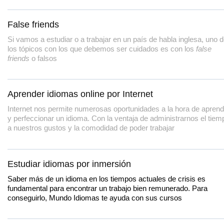
False friends
Si vamos a estudiar o a trabajar en un país de habla inglesa, uno 
los tópicos con los que debemos ser cuidados es con los
false
friends
o falsos
Aprender idiomas online por Internet
Internet nos permite numerosas oportunidades a la hora de aprend
y perfeccionar un idioma. Con la ventaja de administrarnos el tiem
a nuestros gustos y la comodidad de poder trabajar
Estudiar idiomas por inmersión
Saber más de un idioma en los tiempos actuales de crisis es
fundamental para encontrar un trabajo bien remunerado. Para
conseguirlo, Mundo Idiomas te ayuda con sus cursos