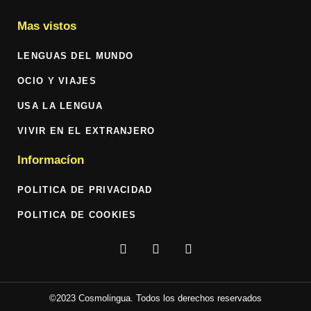
Mas vistos
LENGUAS DEL MUNDO
OCIO Y VIAJES
USA LA LENGUA
VIVIR EN EL EXTRANJERO
Informacíon
POLITICA DE PRIVACIDAD
POLITICA DE COOKIES
F
T
I
a
w
n
c
i
s
e
t
t
b
t
a
©2023 Cosmolingua. Todos los derechos reservados
o
e
g