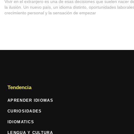
Vivir en el extranjero es una de esas decisiones que suelen nacer d
la ilusión. Un nuevo país, un idioma distinto, oportunidades laborales
crecimiento personal y la sensación de empezar
COSMOlingua
Tendencia
APRENDER IDIOMAS
CURIOSIDADES
IDIOMATICS
LENGUA Y CULTURA