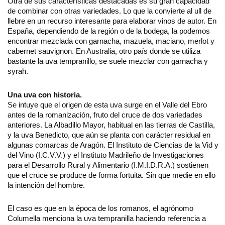
Otra de sus características destacadas es su gran capacidad
de combinar con otras variedades. Lo que la convierte al ull de
llebre en un recurso interesante para elaborar vinos de autor. En
España, dependiendo de la región o de la bodega, la podemos
encontrar mezclada con garnacha, mazuela, maciano, merlot y
cabernet sauvignon. En Australia, otro país donde se utiliza
bastante la uva tempranillo, se suele mezclar con garnacha y
syrah.
Una uva con historia.
Se intuye que el origen de esta uva surge en el Valle del Ebro
antes de la romanización, fruto del cruce de dos variedades
anteriores. La Albadillo Mayor, habitual en las tierras de Castilla,
y la uva Benedicto, que aún se planta con carácter residual en
algunas comarcas de Aragón. El Instituto de Ciencias de la Vid y
del Vino (I.C.V.V.) y el Instituto Madrileño de Investigaciones
para el Desarrollo Rural y Alimentario (I.M.I.D.R.A.) sostienen
que el cruce se produce de forma fortuita. Sin que medie en ello
la intención del hombre.
El caso es que en la época de los romanos, el agrónomo
Columella menciona la uva tempranilla haciendo referencia a