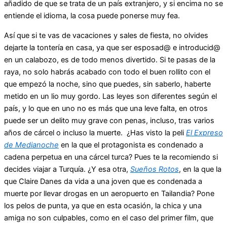
añadido de que se trata de un país extranjero, y si encima no se
entiende el idioma, la cosa puede ponerse muy fea.
Así que si te vas de vacaciones y sales de fiesta, no olvides
dejarte la tontería en casa, ya que ser esposad@ e introducid@
en un calabozo, es de todo menos divertido. Si te pasas de la
raya, no solo habrás acabado con todo el buen rollito con el
que empezó la noche, sino que puedes, sin saberlo, haberte
metido en un lio muy gordo. Las leyes son diferentes según el
país, y lo que en uno no es más que una leve falta, en otros
puede ser un delito muy grave con penas, incluso, tras varios
años de cárcel o incluso la muerte. ¿Has visto la peli
El Expreso
de Medianoche
en la que el protagonista es condenado a
cadena perpetua en una cárcel turca? Pues te la recomiendo si
decides viajar a Turquía. ¿Y esa otra,
Sueños Rotos
, en la que la
que Claire Danes da vida a una joven que es condenada a
muerte por llevar drogas en un aeropuerto en Tailandia? Pone
los pelos de punta, ya que en esta ocasión, la chica y una
amiga no son culpables, como en el caso del primer film, que