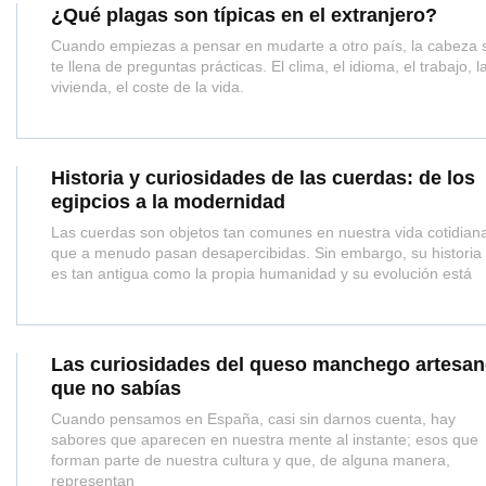
¿Qué plagas son típicas en el extranjero?
Cuando empiezas a pensar en mudarte a otro país, la cabeza 
te llena de preguntas prácticas. El clima, el idioma, el trabajo, l
vivienda, el coste de la vida.
Historia y curiosidades de las cuerdas: de los
egipcios a la modernidad
Las cuerdas son objetos tan comunes en nuestra vida cotidian
que a menudo pasan desapercibidas. Sin embargo, su historia
es tan antigua como la propia humanidad y su evolución está
Las curiosidades del queso manchego artesa
que no sabías
Cuando pensamos en España, casi sin darnos cuenta, hay
sabores que aparecen en nuestra mente al instante; esos que
forman parte de nuestra cultura y que, de alguna manera,
representan