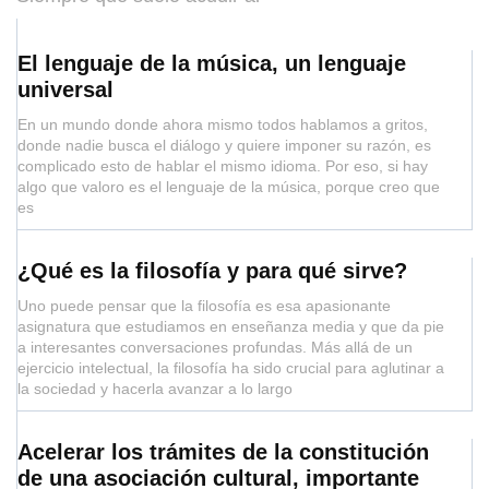
El lenguaje de la música, un lenguaje
universal
En un mundo donde ahora mismo todos hablamos a gritos,
donde nadie busca el diálogo y quiere imponer su razón, es
complicado esto de hablar el mismo idioma. Por eso, si hay
algo que valoro es el lenguaje de la música, porque creo que
es
¿Qué es la filosofía y para qué sirve?
Uno puede pensar que la filosofía es esa apasionante
asignatura que estudiamos en enseñanza media y que da pie
a interesantes conversaciones profundas. Más allá de un
ejercicio intelectual, la filosofía ha sido crucial para aglutinar a
la sociedad y hacerla avanzar a lo largo
Acelerar los trámites de la constitución
de una asociación cultural, importante