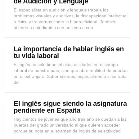
de Audición y Lenguaje
El especialista en audición y lenguaje trabaja los
problemas visuales y auditivos, la discapacidad intelectual
o física y trastornos como la hiperactividad. También
atiende a estudiantes con autismo o con
La importancia de hablar inglés en
tu vida laboral
El inglés no solo tiene infinitas utilidades en el campo
laboral de nuestro país, sino que abre multitud de puertas
en el extranjero. Saber idiomas, especialmente si se trata
del
El inglés sigue siendo la asignatura
pendiente en España
Hay cientos de jóvenes que año tras año se quedan a las
puertas del grado universitario al que quieren acceder
porque su nota en el examen de inglés de selectividad