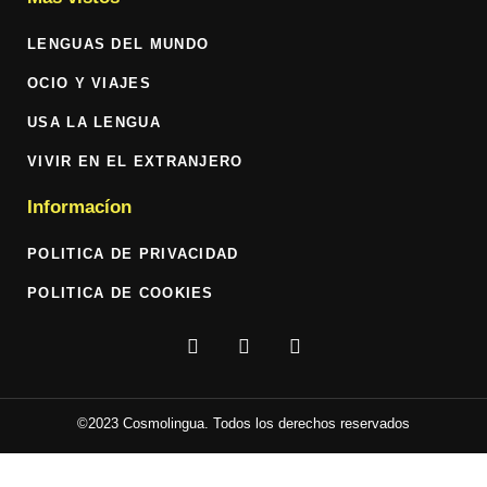
LENGUAS DEL MUNDO
OCIO Y VIAJES
USA LA LENGUA
VIVIR EN EL EXTRANJERO
Informacíon
POLITICA DE PRIVACIDAD
POLITICA DE COOKIES
F
T
I
a
w
n
c
i
s
e
t
t
b
t
a
©2023 Cosmolingua. Todos los derechos reservados
o
e
g
o
r
r
k
a