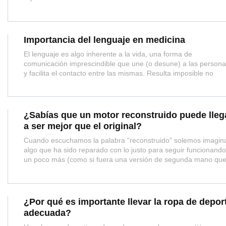
Importancia del lenguaje en medicina
El lenguaje es algo inherente a la vida, una forma de
comunicación imprescindible que une (o desune) a las person
y facilita el contacto entre las mismas. Resulta imposible no
¿Sabías que un motor reconstruido puede lleg
a ser mejor que el original?
Cuando escuchamos la palabra “reconstruido” solemos imagin
algo que ha sido reparado con lo justo para seguir funcionand
un poco más (como si fuera una versión de segunda mano que
¿Por qué es importante llevar la ropa de depor
adecuada?