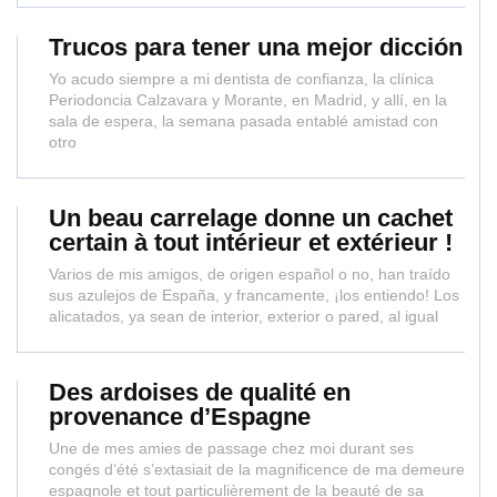
Trucos para tener una mejor dicción
Yo acudo siempre a mi dentista de confianza, la clínica
Periodoncia Calzavara y Morante, en Madrid, y allí, en la
sala de espera, la semana pasada entablé amistad con
otro
Un beau carrelage donne un cachet
certain à tout intérieur et extérieur !
Varios de mis amigos, de origen español o no, han traído
sus azulejos de España, y francamente, ¡los entiendo! Los
alicatados, ya sean de interior, exterior o pared, al igual
Des ardoises de qualité en
provenance d’Espagne
Une de mes amies de passage chez moi durant ses
congés d’été s’extasiait de la magnificence de ma demeure
espagnole et tout particulièrement de la beauté de sa