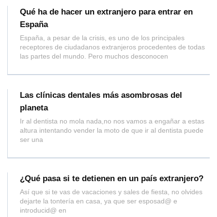
Qué ha de hacer un extranjero para entrar en
España
España, a pesar de la crisis, es uno de los principales
receptores de ciudadanos extranjeros procedentes de todas
las partes del mundo. Pero muchos desconocen
Las clínicas dentales más asombrosas del
planeta
Ir al dentista no mola nada,no nos vamos a engañar a estas
altura intentando vender la moto de que ir al dentista puede
ser una
¿Qué pasa si te detienen en un país extranjero?
Así que si te vas de vacaciones y sales de fiesta, no olvides
dejarte la tontería en casa, ya que ser esposad@ e
introducid@ en