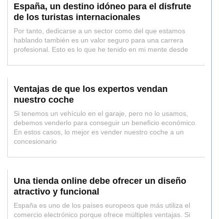
España, un destino idóneo para el disfrute
de los turistas internacionales
Por tanto, dedicarse a un sector como del que estamos
hablando también es un valor seguro para una carrera
profesional. Esto es lo que he tenido en mi mente desde
Ventajas de que los expertos vendan
nuestro coche
Si tenemos un vehículo en el garaje, pero no lo usamos,
debemos venderlo para conseguir un beneficio económico.
En estos casos, lo mejor es vender nuestro coche a un
concesionario
Una tienda online debe ofrecer un diseño
atractivo y funcional
España es uno de los países europeos que más utiliza el
comercio electrónico porque ofrece múltiples ventajas. Si